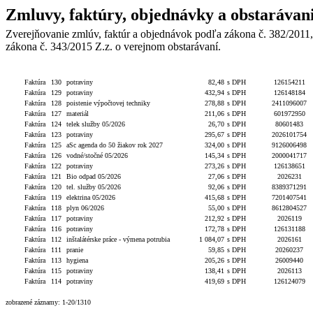
Zmluvy, faktúry, objednávky a obstarávan
Zverejňovanie zmlúv, faktúr a objednávok podľa zákona č. 382/2011,
zákona č. 343/2015 Z.z. o verejnom obstarávaní.
Typ
Číslo
Popis
Celková hodnota
S/bez DPH
Číslo obj./zmluv
Faktúra
130
potraviny
82,48
s DPH
126154211
Faktúra
129
potraviny
432,94
s DPH
126148184
Faktúra
128
poistenie výpočtovej techniky
278,88
s DPH
2411096007
Faktúra
127
materiál
211,06
s DPH
601972950
Faktúra
124
telek služby 05/2026
26,70
s DPH
80601483
Faktúra
123
potraviny
295,67
s DPH
2026101754
Faktúra
125
aSc agenda do 50 žiakov rok 2027
324,00
s DPH
9126006498
Faktúra
126
vodné/stočné 05/2026
145,34
s DPH
2000041717
Faktúra
122
potraviny
273,26
s DPH
126138651
Faktúra
121
Bio odpad 05/2026
27,06
s DPH
2026231
Faktúra
120
tel. služby 05/2026
92,06
s DPH
8389371291
Faktúra
119
elektrina 05/2026
415,68
s DPH
7201407541
Faktúra
118
plyn 06/2026
55,00
s DPH
8612804527
Faktúra
117
potraviny
212,92
s DPH
2026119
Faktúra
116
potraviny
172,78
s DPH
126131188
Faktúra
112
inštalátérske práce - výmena potrubia
1 084,07
s DPH
2026161
Faktúra
111
pranie
59,85
s DPH
20260237
Faktúra
113
hygiena
205,26
s DPH
26009440
Faktúra
115
potraviny
138,41
s DPH
2026113
Faktúra
114
potraviny
419,69
s DPH
126124079
zobrazené záznamy: 1-20/1310