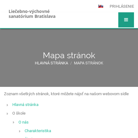
PRIHLÁSENIE
Liečebno-výchovné
sanatórium Bratislava
Mapa stránok
HLAVNÁ STRÁNKA
/
MAPA STRÁNOK
Zoznam všetkých stránok, ktoré môžete nájsť na našom webovom sídle
Mapa
stránok
Hlavná stránka
O škole
O nás
Charakteristika