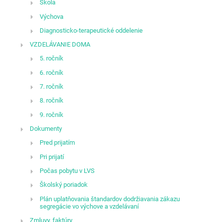
Škola
Výchova
Diagnosticko-terapeutické oddelenie
VZDELÁVANIE DOMA
5. ročník
6. ročník
7. ročník
8. ročník
9. ročník
Dokumenty
Pred prijatím
Pri prijatí
Počas pobytu v LVS
Školský poriadok
Plán uplatňovania štandardov dodržiavania zákazu
segregácie vo výchove a vzdelávaní
Zmluvy, faktúry