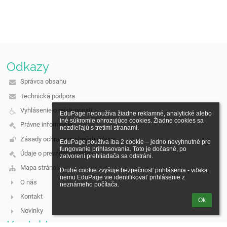
Odkazy
Správca obsahu
Technická podpora
Vyhlásenie o prístupnosti
EduPage nepoužíva žiadne reklamné, analytické alebo 
iné súkromie ohrozujúce cookies. Žiadne cookies sa 
Právne informácie
nezdieľajú s tretími stranami.

Zásady ochrany osobných údajov
EduPage používa iba 2 cookie – jedno nevyhnutné pre 
fungovanie prihlasovania. Toto je dočasné, po 
Údaje o prevádzkovateľovi
zatvorení prehliadača sa odstráni.

Mapa stránok
Druhé cookie zvyšuje bezpečnosť prihlásenia - vďaka 
nemu EduPage vie identifikovať prihlásenie z 
O nás
neznámeho počítača.
Kontakt
Ok
Novinky
Kontakt