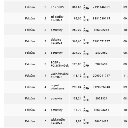
s
Faktúra
2
E 12/2022
351,66
7191146801
09
DPH
tel. služby
s
Faktúra
2
92,06
8381530115
09
12/2025
DPH
s
Faktúra
3
potraviny
250,27
125002216
10
DPH
elektrina
s
Faktúra
3
363,66
7181571737
09
12/2025
DPH
s
Faktúra
3
potraviny
234,30
2400052
08
DPH
BOZP a
s
Faktúra
3
120,00
2022634
09
PO_IV.štvrťrok
DPH
vodné/stočné
s
Faktúra
4
113,12
2000041717
11
12/2025
DPH
odpad
s
Faktúra
4
293,04
3120225048
09
všeobecný
DPH
s
Faktúra
4
potraviny
138,24
2023321
08
DPH
s
Faktúra
4
potraviny
11,78
125003461
10
DPH
telek služby
s
Faktúra
5
9,08
80601483
10
12/2024
DPH