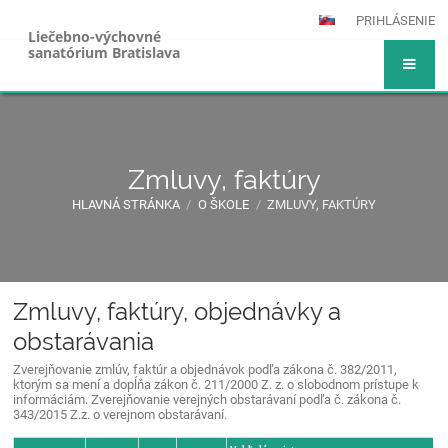
PRIHLÁSENIE
Liečebno-výchovné
sanatórium Bratislava
Zmluvy, faktúry
HLAVNÁ STRÁNKA
/
O ŠKOLE
/
ZMLUVY, FAKTÚRY
Zmluvy, faktúry, objednávky a
Zmluvy,
obstarávania
faktúry
Zverejňovanie zmlúv, faktúr a objednávok podľa zákona č. 382/2011,
ktorým sa mení a dopĺňa zákon č. 211/2000 Z. z. o slobodnom prístupe k
informáciám. Zverejňovanie verejných obstarávaní podľa č. zákona č.
343/2015 Z.z. o verejnom obstarávaní.