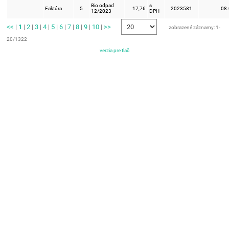
Bio odpad
s
Faktúra
5
17,76
2023581
08
12/2023
DPH
<<
|
1
|
2
|
3
|
4
|
5
|
6
|
7
|
8
|
9
|
10
|
>>
zobrazené záznamy: 1-
20/1322
verzia pre tlač