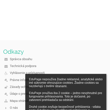
Odkazy
Správca obsahu
Technická podpora
Vyhlásenie o prístupnosti
EduPage nepoužíva žiadne reklamné, analytické alebo 
Právne informácie
iné súkromie ohrozujúce cookies. Žiadne cookies sa 
nezdieľajú s tretími stranami.

Zásady ochrany osobných údajov
EduPage používa iba 2 cookie – jedno nevyhnutné pre 
Údaje o prevádzkovateľovi
fungovanie prihlasovania. Toto je dočasné, po 
zatvorení prehliadača sa odstráni.

Mapa stránok
Druhé cookie zvyšuje bezpečnosť prihlásenia - vďaka 
O nás