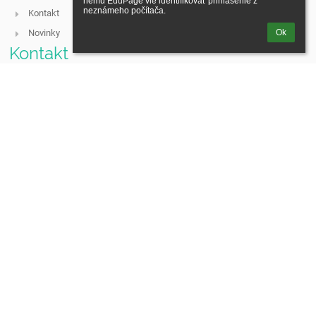
nemu EduPage vie identifikovať prihlásenie z 
neznámeho počítača.
Kontakt
Ok
Novinky
Kontakt
Liečebno-výchovné sanatórium
riaditel@lvsba.sk, lvs@lvsba.sk, socialny@lvsba.sk
lvs.gab@gmail.com
lvs.gab@gmail.com
02/59 10 35 12 - riaditeľ,
02/59 10 35 11 - sekretariát,
02/59 10 35 14 - sociálny pedagóg
Hrdličkova 21, 831 01 Bratislava
Slovakia
IČO: 31789871
DIČ: 2021435889
Prihlásenie
Prihlásiť sa cez EduPage účet