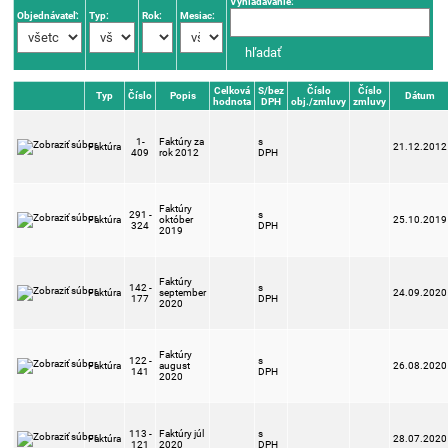
Vyhľadávanie:
Objednávateľ:
Typ:
Rok:
Mesiac:
Celková
S/bez
Číslo
Číslo
Typ
Číslo
Popis
Dátum
hodnota
DPH
obj./zmluvy
zmluvy
1-
Faktúry za
s
Faktúra
21.12.2012
409
rok 2012
DPH
Faktúry
291 -
s
Faktúra
október
25.10.2019
324
DPH
2019
Faktúry
142 -
s
Faktúra
september
24.09.2020
177
DPH
2020
Faktúry
122 -
s
Faktúra
august
26.08.2020
141
DPH
2020
113 -
Faktúry júl
s
Faktúra
28.07.2020
121
2020
DPH