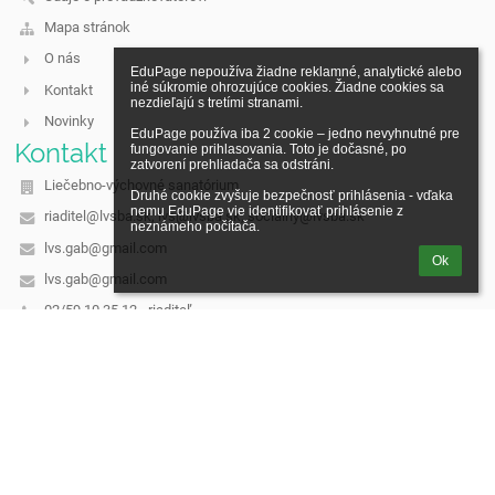
Mapa stránok
O nás
EduPage nepoužíva žiadne reklamné, analytické alebo 
iné súkromie ohrozujúce cookies. Žiadne cookies sa 
Kontakt
nezdieľajú s tretími stranami.

Novinky
EduPage používa iba 2 cookie – jedno nevyhnutné pre 
Kontakt
fungovanie prihlasovania. Toto je dočasné, po 
zatvorení prehliadača sa odstráni.

Liečebno-výchovné sanatórium
Druhé cookie zvyšuje bezpečnosť prihlásenia - vďaka 
nemu EduPage vie identifikovať prihlásenie z 
riaditel@lvsba.sk, lvs@lvsba.sk, socialny@lvsba.sk
neznámeho počítača.
lvs.gab@gmail.com
Ok
lvs.gab@gmail.com
02/59 10 35 12 - riaditeľ,
02/59 10 35 11 - sekretariát,
02/59 10 35 14 - sociálny pedagóg
Hrdličkova 21, 831 01 Bratislava
Slovakia
IČO: 31789871
DIČ: 2021435889
Prihlásenie