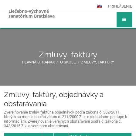
PRIHLÁSENIE
Liečebno-výchovné
sanatórium Bratislava
Zmluvy, faktúry
HLAVNÁ STRÁNKA
/
O ŠKOLE
/
ZMLUVY, FAKTÚRY
Zmluvy, faktúry, objednávky a
Zmluvy,
obstarávania
faktúry
Zverejňovanie zmlúv, faktúr a objednávok podľa zákona č. 382/2011,
ktorým sa mení a dopĺňa zákon č. 211/2000 Z. z. o slobodnom prístupe k
informáciám. Zverejňovanie verejných obstarávaní podľa č. zákona č.
343/2015 Z.z. o verejnom obstarávaní.