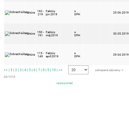
192 -
Faktúry
s
Faktúra
25.06.2019
219
jún 2019
DPH
150 -
Faktúry
s
Faktúra
30.05.2019
191
máj 2019
DPH
115 -
Faktúry
s
Faktúra
29.04.2019
149
apríl 2019
DPH
<<
|
1
|
2
|
3
|
4
|
5
|
6
|
7
|
8
|
9
|
10
|
>>
zobrazené záznamy: 1-
20/1310
verzia pre tlač