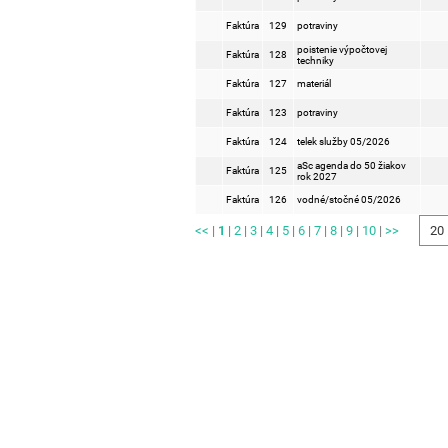
Faktúra
129
potraviny
poistenie výpočtovej
Faktúra
128
techniky
Faktúra
127
materiál
Faktúra
123
potraviny
Faktúra
124
telek služby 05/2026
aSc agenda do 50 žiakov
Faktúra
125
rok 2027
Faktúra
126
vodné/stočné 05/2026
<<
|
1
|
2
|
3
|
4
|
5
|
6
|
7
|
8
|
9
|
10
|
>>