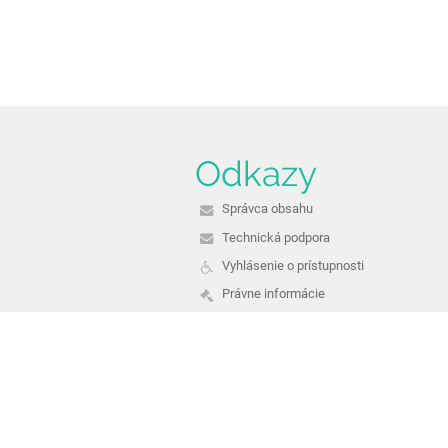
Odkazy
Správca obsahu
Technická podpora
Vyhlásenie o prístupnosti
Právne informácie
Zásady ochrany osobných údajov
Údaje o prevádzkovateľovi
Mapa stránok
O nás
Kontakt