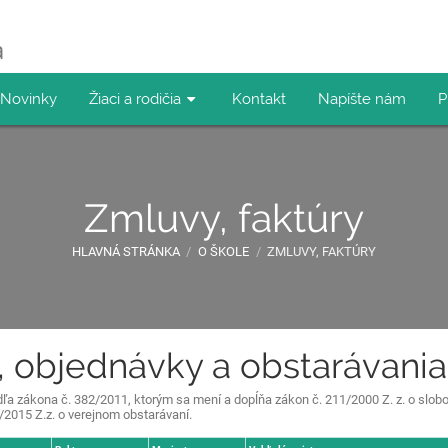
a
Novinky
Žiaci a rodičia
Kontakt
Napíšte nám
P
Zmluvy, faktúry
HLAVNÁ STRÁNKA
/
O ŠKOLE
/
ZMLUVY, FAKTÚRY
, objednávky a obstarávania
dľa zákona č. 382/2011, ktorým sa mení a dopĺňa zákon č. 211/2000 Z. z. o slo
/2015 Z.z. o verejnom obstarávaní.