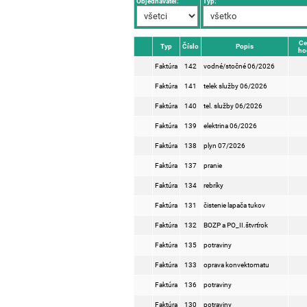
Objednávateľ:
Typ:
Ce
Typ
Číslo
Popis
ho
Faktúra
142
vodné/stočné 06/2026
Faktúra
141
telek služby 06/2026
Faktúra
140
tel. služby 06/2026
Faktúra
139
elektrina 06/2026
Faktúra
138
plyn 07/2026
Faktúra
137
pranie
Faktúra
134
rebríky
Faktúra
131
čistenie lapača tukov
Faktúra
132
BOZP a PO_II.štvrťrok
Faktúra
135
potraviny
Faktúra
133
oprava konvektomatu
Faktúra
136
potraviny
Faktúra
130
potraviny