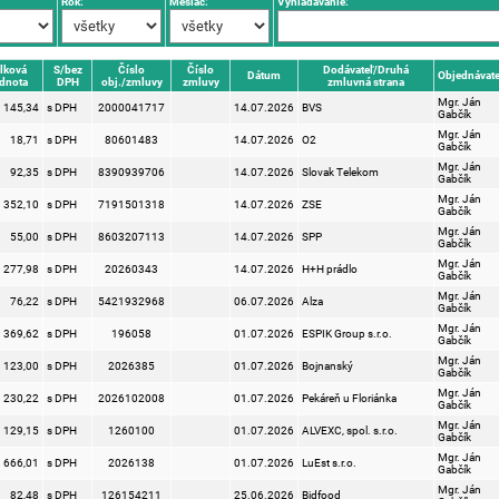
Rok:
Mesiac:
Vyhľadávanie:
lková
S/bez
Číslo
Číslo
Dodávateľ/Druhá
Dátum
Objednávate
dnota
DPH
obj./zmluvy
zmluvy
zmluvná strana
Mgr. Ján
145,34
s DPH
2000041717
14.07.2026
BVS
Gabčík
Mgr. Ján
18,71
s DPH
80601483
14.07.2026
O2
Gabčík
Mgr. Ján
92,35
s DPH
8390939706
14.07.2026
Slovak Telekom
Gabčík
Mgr. Ján
352,10
s DPH
7191501318
14.07.2026
ZSE
Gabčík
Mgr. Ján
55,00
s DPH
8603207113
14.07.2026
SPP
Gabčík
Mgr. Ján
277,98
s DPH
20260343
14.07.2026
H+H prádlo
Gabčík
Mgr. Ján
76,22
s DPH
5421932968
06.07.2026
Alza
Gabčík
Mgr. Ján
369,62
s DPH
196058
01.07.2026
ESPIK Group s.r.o.
Gabčík
Mgr. Ján
123,00
s DPH
2026385
01.07.2026
Bojnanský
Gabčík
Mgr. Ján
230,22
s DPH
2026102008
01.07.2026
Pekáreň u Floriánka
Gabčík
Mgr. Ján
129,15
s DPH
1260100
01.07.2026
ALVEXC, spol. s.r.o.
Gabčík
Mgr. Ján
666,01
s DPH
2026138
01.07.2026
LuEst s.r.o.
Gabčík
Mgr. Ján
82,48
s DPH
126154211
25.06.2026
Bidfood