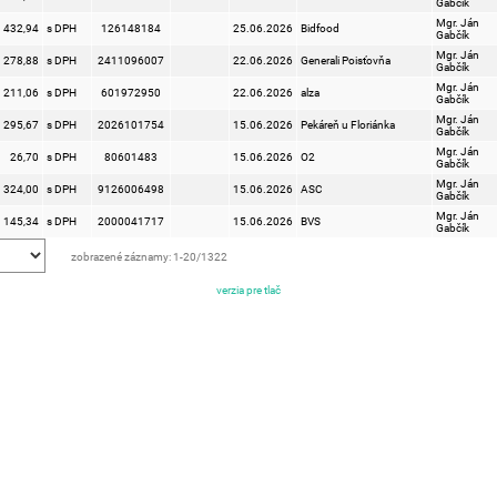
Gabčík
Mgr. Ján
432,94
s DPH
126148184
25.06.2026
Bidfood
Gabčík
Mgr. Ján
278,88
s DPH
2411096007
22.06.2026
Generali Poisťovňa
Gabčík
Mgr. Ján
211,06
s DPH
601972950
22.06.2026
alza
Gabčík
Mgr. Ján
295,67
s DPH
2026101754
15.06.2026
Pekáreň u Floriánka
Gabčík
Mgr. Ján
26,70
s DPH
80601483
15.06.2026
O2
Gabčík
Mgr. Ján
324,00
s DPH
9126006498
15.06.2026
ASC
Gabčík
Mgr. Ján
145,34
s DPH
2000041717
15.06.2026
BVS
Gabčík
zobrazené záznamy: 1-20/1322
verzia pre tlač