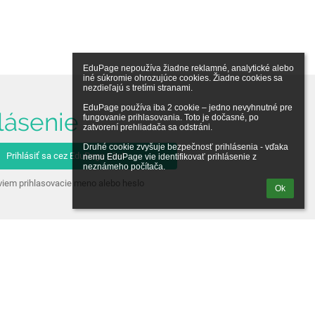
EduPage nepoužíva žiadne reklamné, analytické alebo 
iné súkromie ohrozujúce cookies. Žiadne cookies sa 
nezdieľajú s tretími stranami.

EduPage používa iba 2 cookie – jedno nevyhnutné pre 
lásenie
fungovanie prihlasovania. Toto je dočasné, po 
zatvorení prehliadača sa odstráni.

Druhé cookie zvyšuje bezpečnosť prihlásenia - vďaka 
Prihlásiť sa cez EduPage účet
nemu EduPage vie identifikovať prihlásenie z 
neznámeho počítača.
iem prihlasovacie meno alebo heslo
Ok