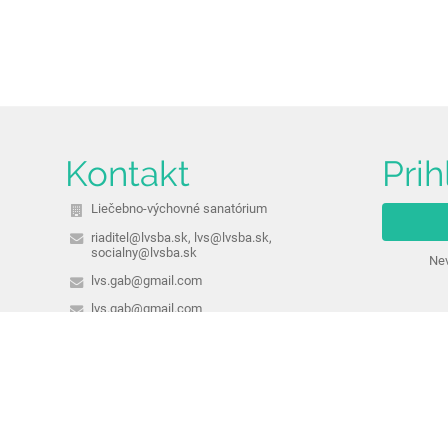
Kontakt
Prih
Liečebno-výchovné sanatórium
riaditel@lvsba.sk, lvs@lvsba.sk,
socialny@lvsba.sk
Nev
lvs.gab@gmail.com
lvs.gab@gmail.com
02/59 10 35 12 - riaditeľ,
02/59 10 35 11 - sekretariát,
02/59 10 35 14 - sociálny pedagóg
Hrdličkova 21, 831 01 Bratislava
Slovakia
IČO: 31789871